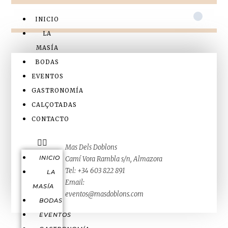
INICIO
LA
MASÍA
BODAS
EVENTOS
GASTRONOMÍA
CALÇOTADAS
CONTACTO
Mas Dels Doblons
INICIO
Camí Vora Rambla s/n, Almazora
Tel: +34 603 822 891
LA
Email:
MASÍA
eventos@masdoblons.com
BODAS
EVENTOS